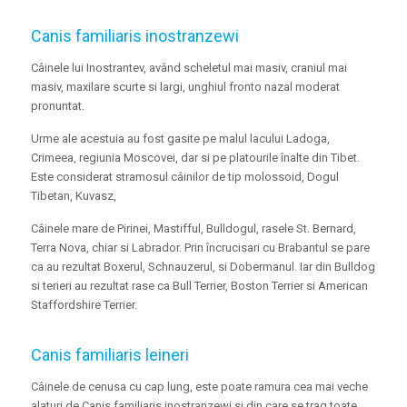
Canis familiaris inostranzewi
Câinele lui Inostrantev, având scheletul mai masiv, craniul mai
masiv, maxilare scurte si largi, unghiul fronto nazal moderat
pronuntat.
Urme ale acestuia au fost gasite pe malul lacului Ladoga,
Crimeea, regiunia Moscovei, dar si pe platourile înalte din Tibet.
Este considerat stramosul câinilor de tip molossoid, Dogul
Tibetan, Kuvasz,
Câinele mare de Pirinei, Mastifful, Bulldogul, rasele St. Bernard,
Terra Nova, chiar si Labrador. Prin încrucisari cu Brabantul se pare
ca au rezultat Boxerul, Schnauzerul, si Dobermanul. Iar din Bulldog
si terieri au rezultat rase ca Bull Terrier, Boston Terrier si American
Staffordshire Terrier.
Canis familiaris leineri
Câinele de cenusa cu cap lung, este poate ramura cea mai veche
alaturi de Canis familiaris inostranzewi si din care se trag toate