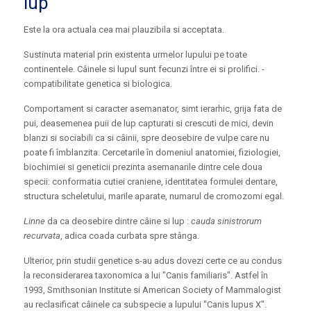
lup
Este la ora actuala cea mai plauzibila si acceptata.
Sustinuta material prin existenta urmelor lupului pe toate
continentele. Câinele si lupul sunt fecunzi între ei si prolifici. -
compatibilitate genetica si biologica.
Comportament si caracter asemanator, simt ierarhic, grija fata de
pui, deasemenea puii de lup capturati si crescuti de mici, devin
blanzi si sociabili ca si câinii, spre deosebire de vulpe care nu
poate fi îmblanzita. Cercetarile în domeniul anatomiei, fiziologiei,
biochimiei si geneticii prezinta asemanarile dintre cele doua
specii: conformatia cutiei craniene, identitatea formulei dentare,
structura scheletului, marile aparate, numarul de cromozomi egal.
Linne
da ca deosebire dintre câine si lup :
cauda sinistrorum
recurvata
, adica coada curbata spre stânga.
Ulterior, prin studii genetice s-au adus dovezi certe ce au condus
la reconsiderarea taxonomica a lui "Canis familiaris". Astfel în
1993, Smithsonian Institute si American Society of Mammalogist
au reclasificat câinele ca subspecie a lupului "Canis lupus X".