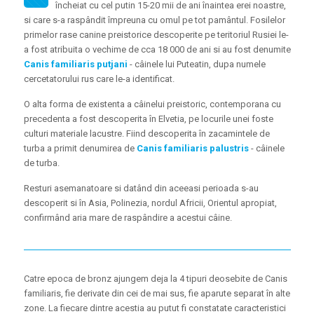
încheiat cu cel putin 15-20 mii de ani înaintea erei noastre,
si care s-a raspândit împreuna cu omul pe tot pamântul. Fosilelor
primelor rase canine preistorice descoperite pe teritoriul Rusiei le-
a fost atribuita o vechime de cca 18 000 de ani si au fost denumite
Canis familiaris putjani
- câinele lui Puteatin, dupa numele
cercetatorului rus care le-a identificat.
O alta forma de existenta a câinelui preistoric, contemporana cu
precedenta a fost descoperita în Elvetia, pe locurile unei foste
culturi materiale lacustre. Fiind descoperita în zacamintele de
turba a primit denumirea de
Canis familiaris palustris
- câinele
de turba.
Resturi asemanatoare si datând din aceeasi perioada s-au
descoperit si în Asia, Polinezia, nordul Africii, Orientul apropiat,
confirmând aria mare de raspândire a acestui câine.
Catre epoca de bronz ajungem deja la 4 tipuri deosebite de Canis
familiaris, fie derivate din cei de mai sus, fie aparute separat în alte
zone. La fiecare dintre acestia au putut fi constatate caracteristici