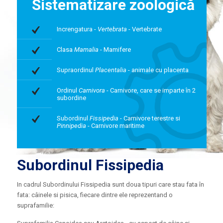
Sistematizare zoologică
Increngatura -
Vertebrata
- Vertebrate
Clasa
Mamalia
- Mamifere
Supraordinul
Placentalia
- animale cu placenta
Ordinul
Carnivora
- Carnivore, care se imparte în 2
subordine
Subordinul
Fissipedia
- Carnivore terestre si
Pinnipedia
- Carnivore maritime
Subordinul Fissipedia
In cadrul Subordinului Fissipedia sunt doua tipuri care stau fata în
fata: câinele si pisica, fiecare dintre ele reprezentand o
suprafamilie: