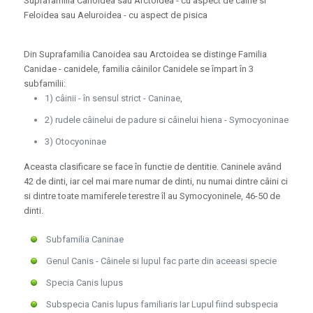
Suprafamilia Canoidea sau Arctoidea - cu aspect de câine si
Feloidea sau Aeluroidea - cu aspect de pisica
Din Suprafamilia Canoidea sau Arctoidea se distinge Familia
Canidae - canidele, familia câinilor Canidele se împart în 3
subfamilii:
1) câinii - în sensul strict - Caninae,
2) rudele câinelui de padure si câinelui hiena - Symocyoninae
3) Otocyoninae
Aceasta clasificare se face în functie de dentitie. Caninele având
42 de dinti, iar cel mai mare numar de dinti, nu numai dintre câini ci
si dintre toate mamiferele terestre îl au Symocyoninele, 46-50 de
dinti.
Subfamilia Caninae
Genul Canis - Câinele si lupul fac parte din aceeasi specie
Specia Canis lupus
Subspecia Canis lupus familiaris Iar Lupul fiind subspecia