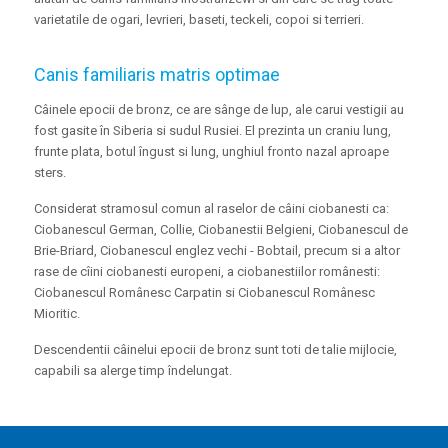
varietatile de ogari, levrieri, baseti, teckeli, copoi si terrieri.
Canis familiaris matris optimae
Câinele epocii de bronz, ce are sânge de lup, ale carui vestigii au
fost gasite în Siberia si sudul Rusiei. El prezinta un craniu lung,
frunte plata, botul îngust si lung, unghiul fronto nazal aproape
sters.
Considerat stramosul comun al raselor de câini ciobanesti ca:
Ciobanescul German, Collie, Ciobanestii Belgieni, Ciobanescul de
Brie-Briard, Ciobanescul englez vechi - Bobtail, precum si a altor
rase de cîini ciobanesti europeni, a ciobanestiilor românesti:
Ciobanescul Românesc Carpatin si Ciobanescul Românesc
Mioritic.
Descendentii câinelui epocii de bronz sunt toti de talie mijlocie,
capabili sa alerge timp îndelungat.