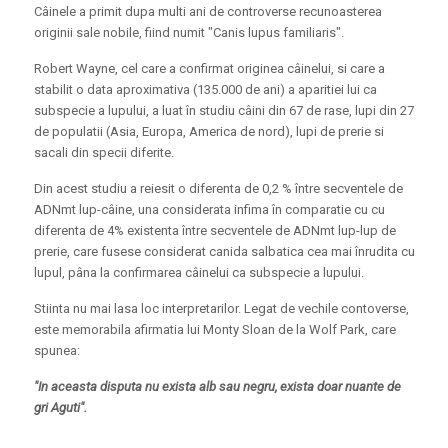
Câinele a primit dupa multi ani de controverse recunoasterea
originii sale nobile, fiind numit "Canis lupus familiaris".
Robert Wayne, cel care a confirmat originea câinelui, si care a
stabilit o data aproximativa (135.000 de ani) a aparitiei lui ca
subspecie a lupului, a luat în studiu câini din 67 de rase, lupi din 27
de populatii (Asia, Europa, America de nord), lupi de prerie si
sacali din specii diferite.
Din acest studiu a reiesit o diferenta de 0,2 % între secventele de
ADNmt lup-câine, una considerata infima în comparatie cu cu
diferenta de 4% existenta între secventele de ADNmt lup-lup de
prerie, care fusese considerat canida salbatica cea mai înrudita cu
lupul, pâna la confirmarea câinelui ca subspecie a lupului.
Stiinta nu mai lasa loc interpretarilor. Legat de vechile contoverse,
este memorabila afirmatia lui Monty Sloan de la Wolf Park, care
spunea:
"In aceasta disputa nu exista alb sau negru, exista doar nuante de
gri Aguti".