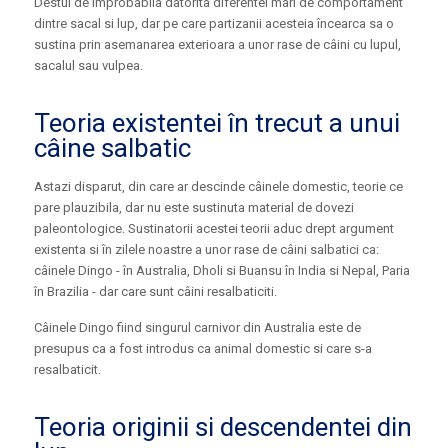
Destul de improbabila datorita diferentei mari de comportament
dintre sacal si lup, dar pe care partizanii acesteia încearca sa o
sustina prin asemanarea exterioara a unor rase de câini cu lupul,
sacalul sau vulpea.
Teoria existentei în trecut a unui
câine salbatic
Astazi disparut, din care ar descinde câinele domestic, teorie ce
pare plauzibila, dar nu este sustinuta material de dovezi
paleontologice. Sustinatorii acestei teorii aduc drept argument
existenta si în zilele noastre a unor rase de câini salbatici ca:
câinele Dingo - în Australia, Dholi si Buansu în India si Nepal, Paria
în Brazilia - dar care sunt câini resalbaticiti.
Câinele Dingo fiind singurul carnivor din Australia este de
presupus ca a fost introdus ca animal domestic si care s-a
resalbaticit.
Teoria originii si descendentei din