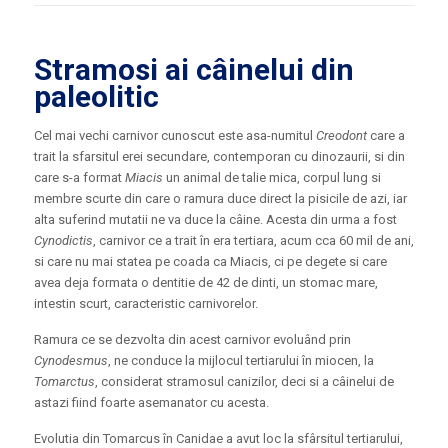
Stramosi ai câinelui din
paleolitic
Cel mai vechi carnivor cunoscut este asa-numitul
Creodont
care a
trait la sfarsitul erei secundare, contemporan cu dinozaurii, si din
care s-a format
Miacis
un animal de talie mica, corpul lung si
membre scurte din care o ramura duce direct la pisicile de azi, iar
alta suferind mutatii ne va duce la câine. Acesta din urma a fost
Cynodictis
, carnivor ce a trait în era tertiara, acum cca 60 mil de ani,
si care nu mai statea pe coada ca Miacis, ci pe degete si care
avea deja formata o dentitie de 42 de dinti, un stomac mare,
intestin scurt, caracteristic carnivorelor.
Ramura ce se dezvolta din acest carnivor evoluând prin
Cynodesmus
, ne conduce la mijlocul tertiarului în miocen, la
Tomarctus
, considerat stramosul canizilor, deci si a câinelui de
astazi fiind foarte asemanator cu acesta.
Evolutia din Tomarcus în Canidae a avut loc la sfârsitul tertiarului,