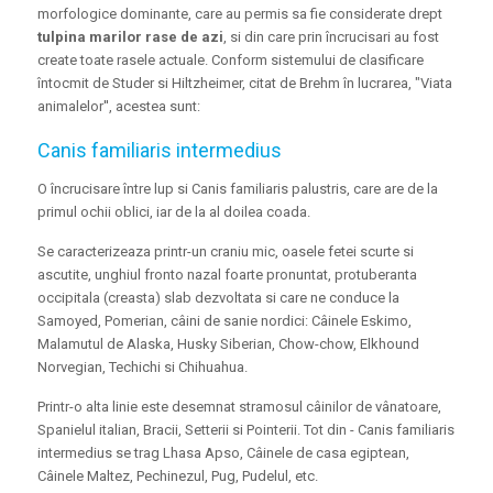
morfologice dominante, care au permis sa fie considerate drept
tulpina marilor rase de azi
, si din care prin încrucisari au fost
create toate rasele actuale. Conform sistemului de clasificare
întocmit de Studer si Hiltzheimer, citat de Brehm în lucrarea, "Viata
animalelor'', acestea sunt:
Canis familiaris intermedius
O încrucisare între lup si Canis familiaris palustris, care are de la
primul ochii oblici, iar de la al doilea coada.
Se caracterizeaza printr-un craniu mic, oasele fetei scurte si
ascutite, unghiul fronto nazal foarte pronuntat, protuberanta
occipitala (creasta) slab dezvoltata si care ne conduce la
Samoyed, Pomerian, câini de sanie nordici: Câinele Eskimo,
Malamutul de Alaska, Husky Siberian, Chow-chow, Elkhound
Norvegian, Techichi si Chihuahua.
Printr-o alta linie este desemnat stramosul câinilor de vânatoare,
Spanielul italian, Bracii, Setterii si Pointerii. Tot din - Canis familiaris
intermedius se trag Lhasa Apso, Câinele de casa egiptean,
Câinele Maltez, Pechinezul, Pug, Pudelul, etc.