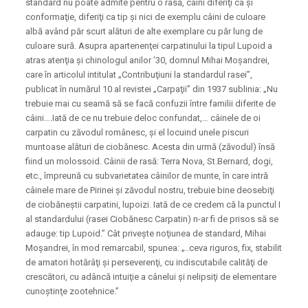
standard nu poate admite pentru o rasă, câini diferiţi ca şi
conformaţie, diferiţi ca tip şi nici de exemplu câini de culoare
albă având păr scurt alături de alte exemplare cu păr lung de
culoare sură. Asupra apartenenţei carpatinului la tipul Lupoid a
atras atenţia şi chinologul anilor ’30, domnul Mihai Moşandrei,
care în articolul intitulat „Contribuţiuni la standardul rasei”,
publicat în numărul 10 al revistei „Carpaţii” din 1937 sublinia: „Nu
trebuie mai cu seamă să se facă confuzii între familii diferite de
câini….Iată de ce nu trebuie deloc confundat,… câinele de oi
carpatin cu zăvodul românesc, şi el locuind unele piscuri
muntoase alături de ciobănesc. Acesta din urmă (zăvodul) însă
fiind un molossoid. Câinii de rasă: Terra Nova, St.Bernard, dogi,
etc., împreună cu subvarietatea câinilor de munte, în care intră
câinele mare de Pirinei şi zăvodul nostru, trebuie bine deosebiţi
de ciobăneştii carpatini, lupoizi. Iată de ce credem că la punctul I
al standardului (rasei Ciobănesc Carpatin) n-ar fi de prisos să se
adauge: tip Lupoid.” Cât priveşte noţiunea de standard, Mihai
Moşandrei, în mod remarcabil, spunea: „..ceva riguros, fix, stabilit
de amatori hotărâţi şi perseverenţi, cu indiscutabile calităţi de
crescători, cu adâncă intuiţie a cânelui şi nelipsiţi de elementare
cunoştinţe zootehnice.”