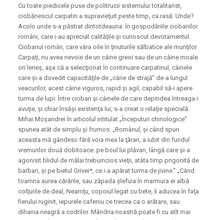
Cu toate piedicele puse de politrucii sistemului totalitarist,
ciobănescul carpatin a supravieţuit peste timp, ca rasă. Unde?
Acolo unde s-a păstrat dintotdeauna: în gospodăriile ciobanilor
români, care i-au apreciat calităţile şi cunoscut devotamentul.
Ciobanul român, care vâra oile în ţinuturile sălbatice ale munţilor
Carpaţi, nu avea nevoie de un câine greoi sau de un câine moale
ori leneş, aşa că a selecţionat în continuare carpatinul, câinele
care şi-a dovedit capacităţile de „câne de strajă” de-a lungul
veacurilor, acest câine viguros, rapid şi agil, capabil să-i apere
turma de lupi. Între cioban şi câinele de care depindea întreaga-i
avuţie, şi chiar însăşi existenţa lui, s-a creat o relaţie specială.
Mihai Moşandrei în articolul intitulat „Începuturi chinologice”
spunea atât de simplu şi frumos: „Românul, şi când spun
aceasta mă gândesc fără voia mea la ţăran, a iubit din fundul
vremurilor două dobitoace: pe boul lui plăvan, lângă care şi-a
agonisit blidul de mălai trebuincios vieţii, atâta timp prigonită de
barbari, şi pe bietul Grivei*, ce i-a apărat turma de jivine.” „Când
toamna aurea cărările, sau zăpada şlefuia în marmura ei albă
colţurile de deal, Neamţu, copoiul legat cu bete, îi aducea în faţa
fierului ruginit, iepurele cafeniu ce trecea ca o arătare, sau
dihania neagră a codrilor. Mândria noastră poate fi cu atît mai