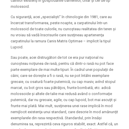
câinilor existenţi în gospodăriile oamenilor, chiar şi cei de tip
molossoid.
Cu siguranţă, acei „specialişti” în chinologie din 1981, care au
încercat transformarea, peste noapte, a carpatinului într-un
molossoid de toate culorile, nu cunoşteau realitatea din teren şi
nu vroiau să vadă înscrisurile care susţineau apartenenţa
carpatinului la ramura Canis Matris Optimae – implicit la tipul
Lupoid.
Sau poate, acei distrugători de tot ce era pur naţional nu
cunoşteau noţiunea de rasă, pentru că dintr-o rasă nu pot face
parte exemplare de mai multe tipuri. În cadrul unei populaţii de
câini, care se doreşte a fi o rasă, nu se pot întâlni exemplare
greoaie, cu osatură foarte puternică, cu cap masiv, avînd stopul
marcat, cu bot gros sau pătrăţos, frunte bombată, etc. adică
molossoide şi altele de talie mai redusă având o conformaţie
puternică, dar nu greoaie, agile, cu cap lupoid, bot mai ascuţit şi
frunte mai plată. Mai mult, susţinerea unei rase implică în mod
nemijlocit existenţa unui standard, care descrie în mod amănunţit
exemplarele din rasa respectivă. Standardul, prin însăşi
denumirea sa, reprezintă ceva riguros stabilit, exact. Astfel că, un