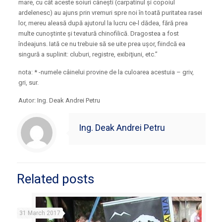
mare, cu cât aceste soiuri câneşti (carpatinul şi copoiul
ardelenesc) au ajuns prin vremuri spre noi în toată puritatea rasei
lor, mereu aleasă după ajutorul la lucru ce-l dădea, fără prea
multe cunoştinte şi tevatură chinofilică. Dragostea a fost
îndeajuns. Iată ce nu trebuie să se uite prea uşor, fiindcă ea
singură a suplinit: cluburi, registre, exibiţiuni, etc.”
nota: * -numele câinelui provine de la culoarea acestuia – griv,
gri, sur.
Autor: Ing. Deak Andrei Petru
Ing. Deak Andrei Petru
Related posts
31 March 2017